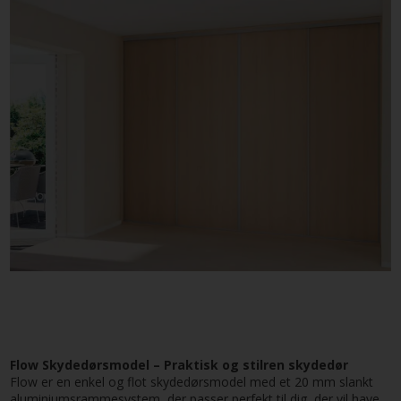
Flow Skydedørsmodel – Praktisk og stilren skydedør
Flow er en enkel og flot skydedørsmodel med et 20 mm slankt
aluminiumsrammesystem, der passer perfekt til dig, der vil have