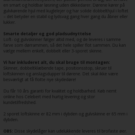
en smart og holdbar løsning uden dikkedarer. Dørene kører på
gulvkørende hjul med kuglelejer og har solide dobbelthjul i loftet
– det betyder en stabil og lydsvag gang hver gang du åbner eller
lukker.
Smarte detaljer og god pladsudnyttelse
Loft- og gulvskinner følger altid med, og de leveres i samme
farve som dørrammen, så det hele spiller flot sammen. Du kan
vælge mellem enkelt, dobbelt eller 3-sporet skinne.
Vi har inkluderet alt, du skal bruge til montagen:
Skinner, dobbeltklæbende tape, positionsstop, skruer til
loftskinnen og anslagsdupper til dørene. Det skal ikke være
besværligt at få flotte nye skydedøre!
Du får 10 års garanti for kvalitet og holdbarhed. Køb nemt
online hos Celebert med hurtig levering og stor
kundetilfredshed.
2 sporet loftskinne er 82 mm i dybden og gulvskinne er 65 mm i
dybden.
OBS:
Disse skydelåger kan udelukkende leveres til brofaste øer.