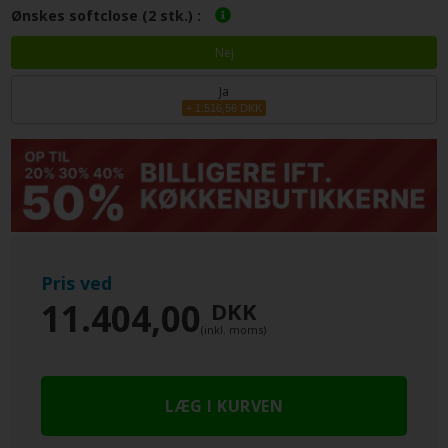
Ønskes softclose (2 stk.) :
Nej
Ja
+ 1.516,56 DKK
Pris ved
11.404,00
DKK
(inkl. moms)