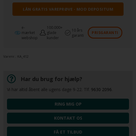
LÅN GRATIS VAREPRØVE - MOD DEPOSITUM
e-
100.000+
10 års
mærket
glade
PRISGARANTI
garanti
webshop
kunder
Varenr.:
KA_412
Har du brug for hjælp?
Vi har altid åbent alle ugens dage 9-22. Tlf.
9630 2096
.
RING MIG OP
KONTAKT OS
FÅ ET TILBUD