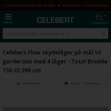
ING
NG - 7 DAGE OM UGEN 9.00 - 22.00
KONTAKT OS: +45 9630 2096
SHOWROOM
OVER 100.000 GLADE K
0
Menu
Indkøbskurv
Celebert Flow skydelåger på mål til
garderobe med 4 låger - Total Bredde
156 til 596 cm
På fjernlager
Lev. 8 - 12 hverdage