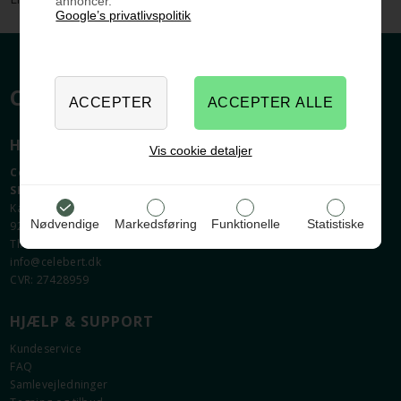
annoncer.
Google’s privatlivspolitik
CELEBERT.DK
HER FINDER DU OS
Vis cookie detaljer
Celebert.dk
SHOWROOM OG WEBSHOP
Karlskogavej 5B
Nødvendige
Markedsføring
Funktionelle
Statistiske
9200 Aalborg SV
Tlf. +45 9630 2096
info@celebert.dk
CVR: 27428959
HJÆLP & SUPPORT
Kundeservice
FAQ
Samlevejledninger