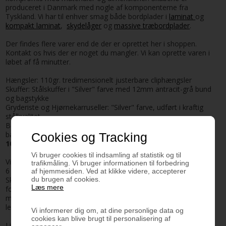
produceret i Danmark med nogle af komponenterne fra
Tyskland. Vi har til enhver smag både bordplader i
laminat
og
kompakt laminat
,
skydelåger
og
massive træbordplader
.
Der findes flere varer end de der er oprettet her i shoppen.
Kontakt os hvis der er noget du mangler. Vi kan oprette varen i
løbet af få minutter.
Hængsler: 110gr. tredimensionelt justerbare cliphængsler
Skuffer: Stålskuffer i "Silver" farve med 12mm antracit-grå bund
og bagstykke
Gryderiste og Hjørnekarruseller: "Silver" farve, udført i kraftig
stålkvalitet
Bakker: "Silver" farve med 12mm antracit-grå bund for- og
bagstykke.
Cookies og Tracking
10 års funktionsgaranti
Vi bruger cookies til indsamling af statistik og til
Vi tilstræber en leveringstid for køkkenskabene på max
trafikmåling. Vi bruger informationen til forbedring
6 hverdage. Højglans fronter kan vare længere(max 12 dage)
af hjemmesiden. Ved at klikke videre, accepterer
Skabselementerne kan blive leveret før end lågerne, hvis der er
du brugen af cookies.
Læs mere
forskel på leveringstiderne. Det betyder at du kan komme igang
med at bygge køkkenet og eftermontere lågerne når de bliver
leveret nogle dage efter.
Vi informerer dig om, at dine personlige data og
cookies kan blive brugt til personalisering af
Link til tegning :
Standardmål på elementer i køkken