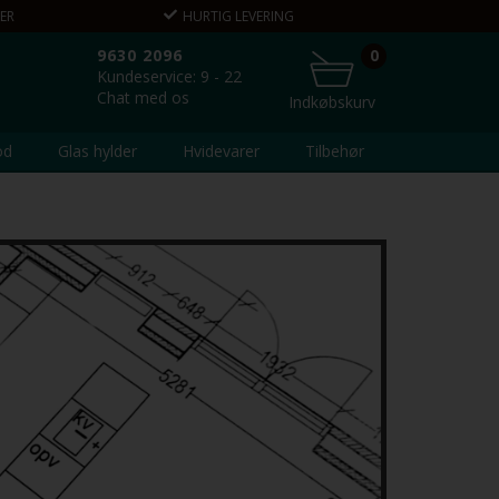
ER
HURTIG LEVERING
VEJLEDNING 
9630 2096
0
Kundeservice: 9 - 22
Chat med os
Indkøbskurv
od
Glas hylder
Hvidevarer
Tilbehør