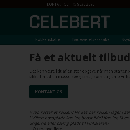
EN 9.00 - 22.00
KONTAKT OS: +45 9630 2096
Køkkenskabe
Badeværelsesskabe
Skyd
Få et aktuelt tilbud
Det kan være lidt af en stor opgave når man starter på
sikkert med en masse spørgsmål, som du gerne vil ha
KONTAKT OS
Hvad koster et køkken? Findes der køkken låger i 
Hvilken bordplade kan jeg bedst lide? Kan jeg få en 
ungerne eller særlig plads til vinkøleren?
– Og mange flere.