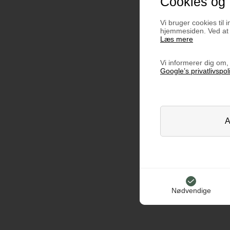
Cookies og 
Vi bruger cookies til i
hjemmesiden. Ved at k
Læs mere
Vi informerer dig om, 
Google’s privatlivspoli
Nødvendige