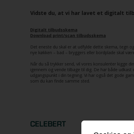
Vidste du, at vi har lavet et digitalt t
Digitalt tilbudsskema
Download print/scan tilbudsskema
Det eneste du skal er at udfylde dette skema, tegn og
nye køkken – bad – bryggers eller bordplade skal vær
Når du så trykker send, vil vores konsulenter kigge di
igennem og vende tilbage til dig. De har både udkast 
udgangspunkt i din tegning. Vi har også det gode gam
som du kan finde samme sted.