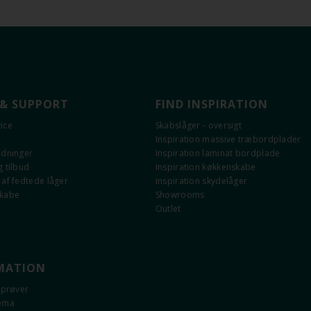
 & SUPPORT
FIND INSPIRATION
ice
Skabslåger - oversigt
Inspiration massive træbordplader
edninger
Inspiration laminat bordplade
 tilbud
Inspiration køkkenskabe
af fedtede låger
Inspiration skydelåger
skabe
Showrooms
Outlet
MATION
eprøver
kema