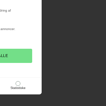
dring af
f annoncer.
Statistiske