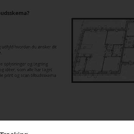
ilbudsskema?
 udfyld hvordan du ønsker dit
e.
ne oplysninger og tegning
og idéer, som alle har taget
le print og scan tilbudsskema