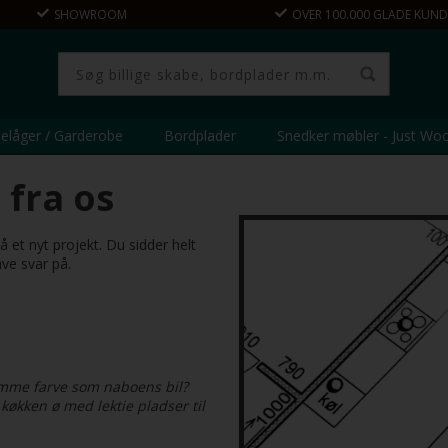
SHOWROOM
OVER 100.000 GLADE KUND
elåger / Garderobe
Bordplader
Snedker møbler - Just Wo
 fra os
 et nyt projekt. Du sidder helt
ve svar på.
samme farve som naboens bil?
køkken ø med lektie pladser til