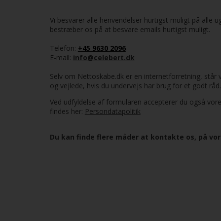
Vi besvarer alle henvendelser hurtigst muligt på alle u
bestræber os på at besvare emails hurtigst muligt.
Telefon:
+45 9630 2096
E-mail:
info@celebert.dk
Selv om Nettoskabe.dk er en internetforretning, står vi 
og vejlede, hvis du undervejs har brug for et godt råd.
Ved udfyldelse af formularen accepterer du også vor
findes her:
Persondatapolitik
Du kan finde flere måder at kontakte os, på vo