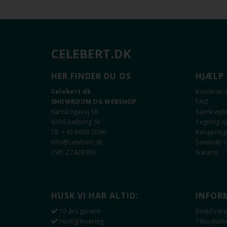
CELEBERT.DK
HER FINDER DU OS
HJÆLP
Celebert.dk
Kundeserv
SHOWROOM OG WEBSHOP
FAQ
Karlskogavej 5B
Samlevejl
9200 Aalborg SV
Tegning og
Tlf. +45 9630 2096
Rengøring 
info@celebert.dk
Samlede 
CVR: 27428959
Garanti
HUSK VI HAR ALTID:
INFOR
10 års garanti
Bestil var
Hurtig levering
Tilbudss