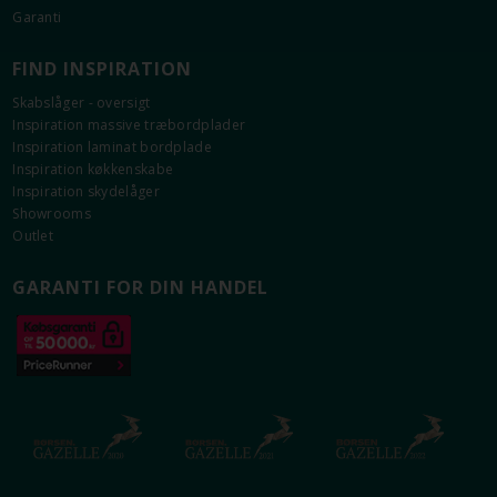
Garanti
FIND INSPIRATION
Information om Plano Hvid
Skabslåger - oversigt
Fronter i 16 mm tyk plade med slagfast
Inspiration massive træbordplader
melaminbelægning.
Inspiration laminat bordplade
Solid 0,8 mm ABS kant.
Inspiration køkkenskabe
Klar glas i vitrinelåger.
Inspiration skydelåger
Vejledende NCS-kode: S0603-G40Y*
Showrooms
Outlet
* Den angivne NCS-kode er vejledende, baseret på
målinger med Flügger Colourpin.
GARANTI FOR DIN HANDEL