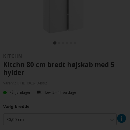
KITCHN
Kitchn 80 cm bredt højskab med 5
hylder
Varenr.:
K_HDHX02-_34992
På fjernlager
Lev. 2 - 4 hverdage
Vælg bredde