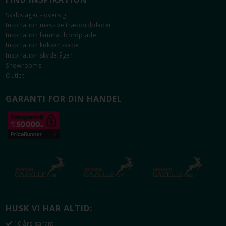
Information om Plano Hvid
Skabslåger - oversigt
Fronter i 16 mm tyk plade med slagfast
Inspiration massive træbordplader
melaminbelægning.
Inspiration laminat bordplade
Solid 0,8 mm ABS kant.
Inspiration køkkenskabe
Klar glas i vitrinelåger.
Inspiration skydelåger
Vejledende NCS-kode: S0603-G40Y*
Showrooms
Outlet
* Den angivne NCS-kode er vejledende, baseret på
målinger med Flügger Colourpin.
GARANTI FOR DIN HANDEL
HUSK VI HAR ALTID:
10 års garanti