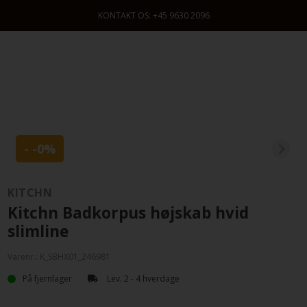
KONTAKT OS: +45 9630 2096
- -0%
KITCHN
Kitchn Badkorpus højskab hvid
slimline
Varenr.:
K_SBHX01_246981
På fjernlager
Lev. 2 - 4 hverdage