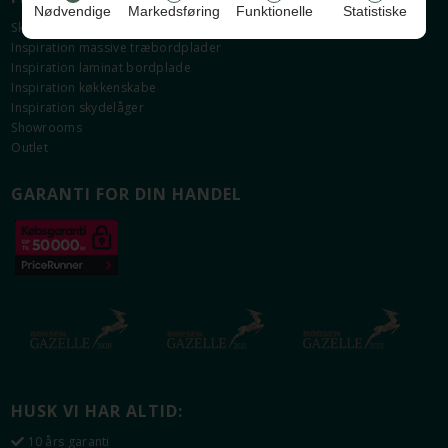
Nødvendige
Markedsføring
Funktionelle
Statistiske
Skabslåger - oversigt
Inspiration massive træbordplader
Inspiration laminat bordplade
Inspiration køkkenskabe
Inspiration skydelåger
Showrooms
Outlet
GARANTI FOR DIN HANDEL
HUSK VI HAR ALTID:
10 års garanti