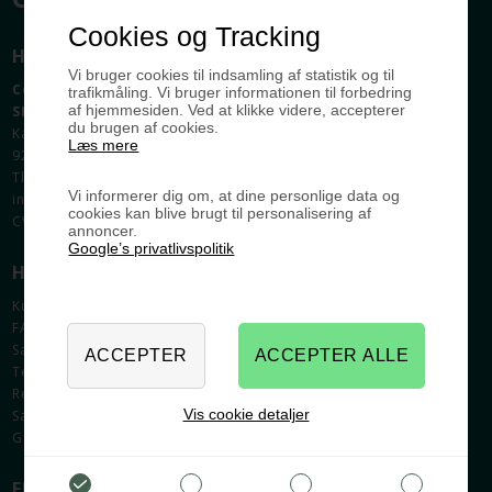
Cookies og Tracking
HER FINDER DU OS
Vi bruger cookies til indsamling af statistik og til
Celebert.dk
trafikmåling. Vi bruger informationen til forbedring
af hjemmesiden. Ved at klikke videre, accepterer
SHOWROOM OG WEBSHOP
du brugen af cookies.
Karlskogavej 5B
Læs mere
9200 Aalborg SV
Tlf. +45 9630 2096
Vi informerer dig om, at dine personlige data og
info@celebert.dk
cookies kan blive brugt til personalisering af
CVR: 27428959
annoncer.
Google’s privatlivspolitik
HJÆLP & SUPPORT
Kundeservice
FAQ
Samlevejledninger
Tegning og tilbud
Rengøring af fedtede låger
Vis cookie detaljer
Samlede skabe
Garanti
FIND INSPIRATION