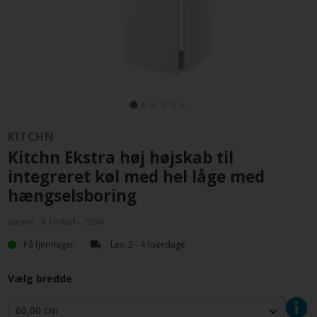
KITCHN
Kitchn Ekstra høj højskab til
integreret køl med hel låge med
hængselsboring
Varenr.:
K_HHK61-_7094
På fjernlager
Lev. 2 - 4 hverdage
Vælg bredde