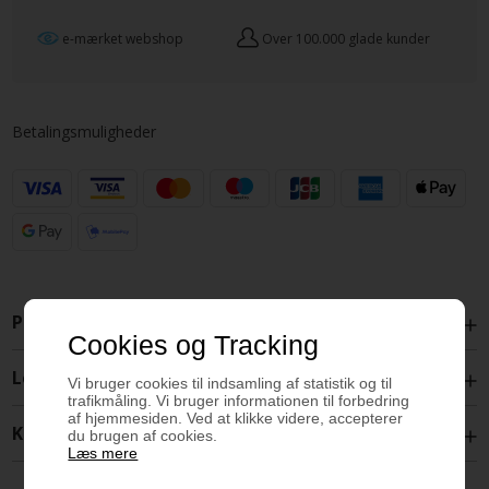
e-mærket webshop
Over 100.000 glade kunder
Betalingsmuligheder
Produktbeskrivelse
Cookies og Tracking
Levering
Vi bruger cookies til indsamling af statistik og til
trafikmåling. Vi bruger informationen til forbedring
af hjemmesiden. Ved at klikke videre, accepterer
Kontakt
du brugen af cookies.
Læs mere
Højde: 2144 mm / 214,4 cm
Bredde: 600 mm / 60 cm ( 60 mm / 60 cm med låge)