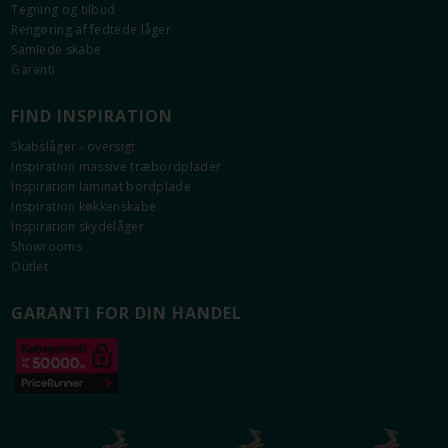
Tegning og tilbud
MODERNE FARVE
LÆKKERT OG LYST
Rengøring af fedtede låger
DESIGN
Hvid er et sikkert valg, når
Samlede skabe
det gælder farven på dine
Den hvide Plano låge lyser
Garanti
nye fronter.
op og tilføjer et lyst og
nordisk design.
FIND INSPIRATION
Skabslåger - oversigt
Inspiration massive træbordplader
Information om Plano Hvid
Inspiration laminat bordplade
Inspiration køkkenskabe
Fronter i 16 mm tyk plade med slagfast
Inspiration skydelåger
melaminbelægning.
Showrooms
Solid 0,8 mm ABS kant.
Outlet
Klar glas i vitrinelåger.
Vejledende NCS-kode: S0603-G40Y*
GARANTI FOR DIN HANDEL
* Den angivne NCS-kode er vejledende, baseret på
målinger med Flügger Colourpin.