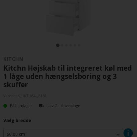
KITCHN
Kitchn Højskab til integreret køl med
1 låge uden hængselsboring og 3
skuffer
Varenr.:
K_HKTU64-_8161
På fjernlager
Lev. 2 - 4 hverdage
Vælg bredde