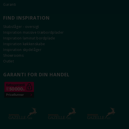
Garanti
FIND INSPIRATION
Information om Plano Hvid
Skabslåger - oversigt
Fronter i 16 mm tyk plade med slagfast
Inspiration massive træbordplader
melaminbelægning.
Inspiration laminat bordplade
Solid 0,8 mm ABS kant.
Inspiration køkkenskabe
Klar glas i vitrinelåger.
Inspiration skydelåger
Vejledende NCS-kode: S0603-G40Y*
Showrooms
Outlet
* Den angivne NCS-kode er vejledende, baseret på
målinger med Flügger Colourpin.
GARANTI FOR DIN HANDEL