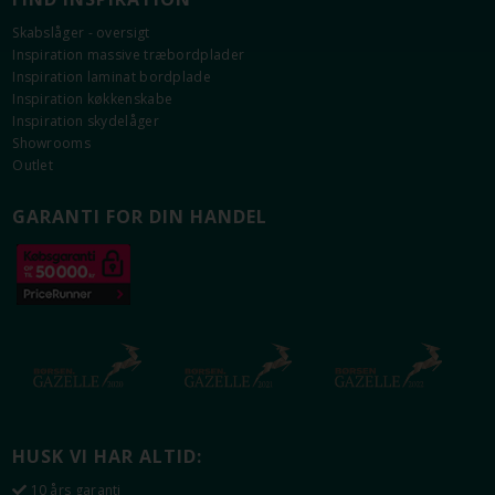
Skabslåger - oversigt
Inspiration massive træbordplader
Information om Washington Mørk Eg
Inspiration laminat bordplade
Inspiration køkkenskabe
Massive 16 mm tykke lameller i mørk eg.
Inspiration skydelåger
Eksklusive fronter i eg med et grebsfrit design.
Showrooms
Bagplade i 10 mm melamin.
Outlet
Fås kun som skuffer.
GARANTI FOR DIN HANDEL
HUSK VI HAR ALTID:
10 års garanti