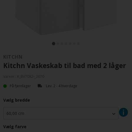
KITCHN
Kitchn Vaskeskab til bad med 2 låger
Varenr.:
K_BV70X2-_2670
På fjernlager
Lev. 2 - 4 hverdage
Vælg bredde
Vælg farve