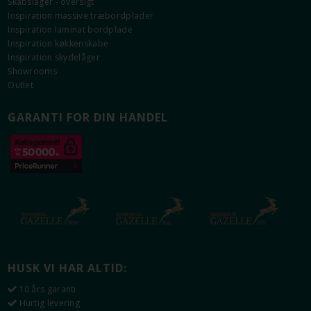
Skabslåger - oversigt
Inspiration massive træbordplader
Inspiration laminat bordplade
Information om Plano Hvid
Inspiration køkkenskabe
Inspiration skydelåger
Fronter i 16 mm tyk plade med slagfast
Showrooms
melaminbelægning.
Outlet
Solid 0,8 mm ABS kant.
Klar glas i vitrinelåger.
GARANTI FOR DIN HANDEL
Vejledende NCS-kode: S0603-G40Y*
* Den angivne NCS-kode er vejledende, baseret på
målinger med Flügger Colourpin.
HUSK VI HAR ALTID:
10 års garanti
Hurtig levering