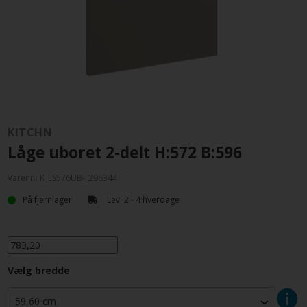
KITCHN
Låge uboret 2-delt H:572 B:596
Varenr.:
K_LS576UB-_296344
På fjernlager
Lev. 2 - 4 hverdage
Vælg bredde