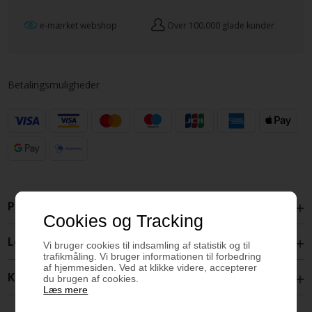
e-mærket webshop
Over 100.000 glade kunder
Betalingsmuligheder
Produktbeskrivelse
Cookies og Tracking
Levering
Vi bruger cookies til indsamling af statistik og til
trafikmåling. Vi bruger informationen til forbedring
af hjemmesiden. Ved at klikke videre, accepterer
Kontakt
du brugen af cookies.
Læs mere
Celeberts varer bliver produceret på Danmarks førende