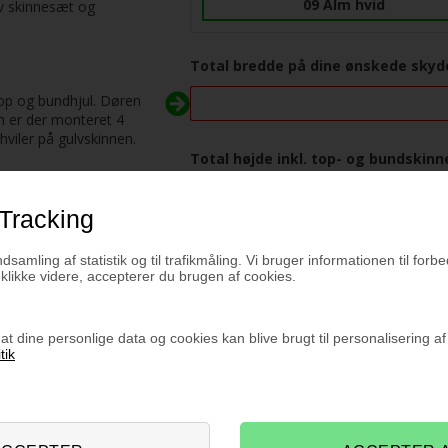
09 Alm hvid
iv skinnesæt og
Total bredde på dine ønskede skyde
op og bundhjul. Døren
en er der monteret 4
hviler på gulvskinnen.
Total højde inkl. top- og bundskinn
dedør 179cm
Tracking
vil sige den ca. kan
Vælg farven på rammen,
Ønskes
ndsamling af statistik og til trafikmåling. Vi bruger informationen til forbe
top- og bundskinne:
lse med integrerede
likke videre, accepterer du brugen af cookies.
Aluminium profiler (inkluderet)
at dine personlige data og cookies kan blive brugt til personalisering a
Hvide profiler
tik
Sorte profiler
t os på tlf.:
+45 9630