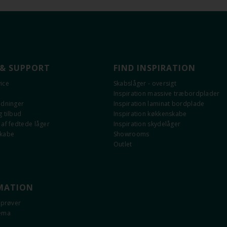
 & SUPPORT
FIND INSPIRATION
ice
Skabslåger - oversigt
Inspiration massive træbordplader
edninger
Inspiration laminat bordplade
 tilbud
Inspiration køkkenskabe
af fedtede låger
Inspiration skydelåger
skabe
Showrooms
Outlet
MATION
eprøver
kema