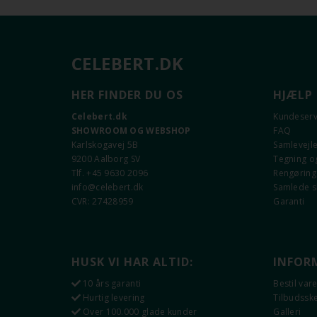
CELEBERT.DK
HER FINDER DU OS
HJÆLP
Celebert.dk
Kundeserv
SHOWROOM OG WEBSHOP
FAQ
Karlskogavej 5B
Samlevejl
9200 Aalborg SV
Tegning og
Tlf. +45 9630 2096
Rengøring 
info@celebert.dk
Samlede 
CVR: 27428959
Garanti
HUSK VI HAR ALTID:
INFOR
10 års garanti
Bestil var
Hurtig levering
Tilbudss
Over 100.000 glade kunder
Galleri