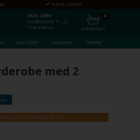
ER
HURTIG LEVERING
VEJLEDNING 
9630 2096
0
Kundeservice: 9 - 22
Chat med os
Indkøbskurv
od
Glas hylder
Hvidevarer
Tilbehør
arderobe med 2
dage
tiller du dine skydelåger på mål