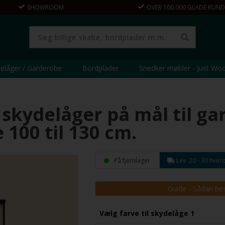
SHOWROOM
OVER 100.000 GLADE KUND
elåger / Garderobe
Bordplader
Snedker møbler - Just Wo
skydelåger på mål til g
 100 til 130 cm.
På fjernlager
Lev. 20 - 30 hver
Guide - Sådan bes
Vælg farve til skydelåge 1