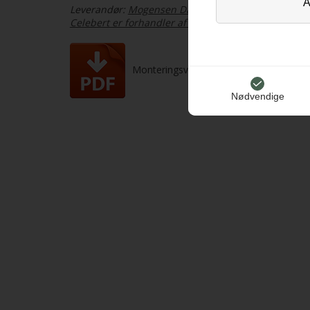
Leverandør:
Mogensen Danmark
Celebert er forhandler af det komplette Mogensens
Monteringsvejledning
Ins
Nødvendige