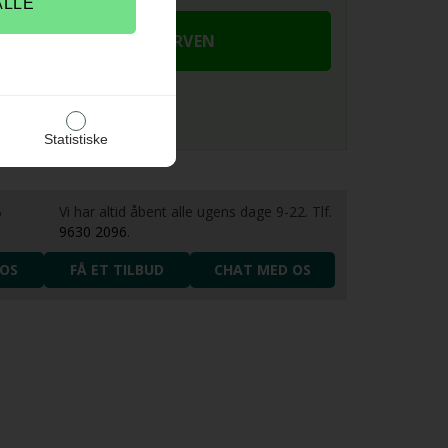
Statistiske
Vi har altid åbent alle ugens dage 9-22. Tlf.
?
9630 2096
.
OS
FÅ ET TILBUD
CHAT MED OS