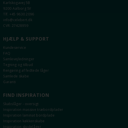
Karlskogavej 5B
9200 Aalborg SV
Tlf. +45 9630 2096
info@celebert.dk
CVR: 27428959
HJÆLP & SUPPORT
Kundeservice
FAQ
Samlevejledninger
Tegning og tilbud
Rengøring af fedtede låger
Samlede skabe
Garanti
FIND INSPIRATION
Skabslåger - oversigt
Inspiration massive træbordplader
Inspiration laminat bordplade
Inspiration køkkenskabe
Inspiration skydelåger