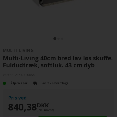
MULTI-LIVING
Multi-Living 40cm bred lav løs skuffe.
Fuldudtræk, softluk. 43 cm dyb
Varenr.:
2154-710886
På fjernlager
Lev. 2 - 4 hverdage
Pris ved
840,38
DKK
(inkl. moms)