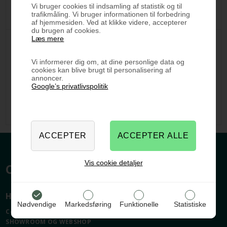
Vi bruger cookies til indsamling af statistik og til
trafikmåling. Vi bruger informationen til forbedring
af hjemmesiden. Ved at klikke videre, accepterer
du brugen af cookies.
Læs mere
Vi informerer dig om, at dine personlige data og
Multi-Living Push to Open. Sæt til 40 cm skuffer
cookies kan blive brugt til personalisering af
annoncer.
Før 574,13 DKK
Google’s privatlivspolitik
430,60 DKK
Vis cookie detaljer
CELEBERT.DK
HER FINDER DU OS
Nødvendige
Markedsføring
Funktionelle
Statistiske
Celebert.dk
SHOWROOM OG WEBSHOP