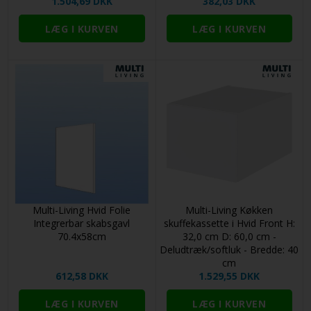
1.504,69 DKK
382,03 DKK
Multi-Living Hvid Folie
Multi-Living Køkken
Integrerbar skabsgavl
skuffekassette i Hvid Front H:
70.4x58cm
32,0 cm D: 60,0 cm -
Deludtræk/softluk - Bredde: 40
cm
612,58 DKK
1.529,55 DKK