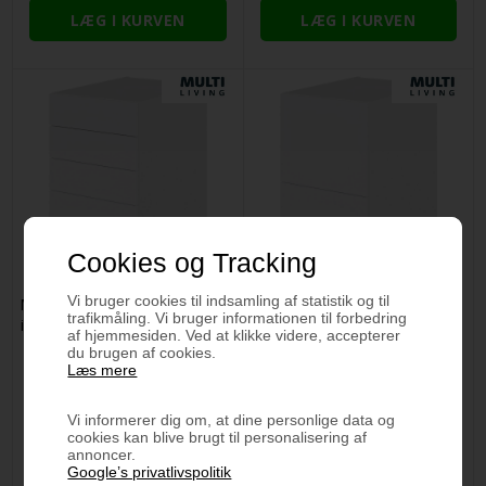
Cookies og Tracking
Vi bruger cookies til indsamling af statistik og til
Multi-Living Køkken skuffeskab
Multi-Living 2 skuffelook -
trafikmåling. Vi bruger informationen til forbedring
i Hvid Front H: 70,4 cm D: 60,0
Grydeskab 40 cm med 2
af hjemmesiden. Ved at klikke videre, accepterer
cm - 4 skuffer
gryderiste og låge
du brugen af cookies.
fuldtudtræk/softluk - Bredde:
Læs mere
40 cm
3.566,98 DKK
3.136,33 DKK
Vi informerer dig om, at dine personlige data og
cookies kan blive brugt til personalisering af
annoncer.
Google’s privatlivspolitik