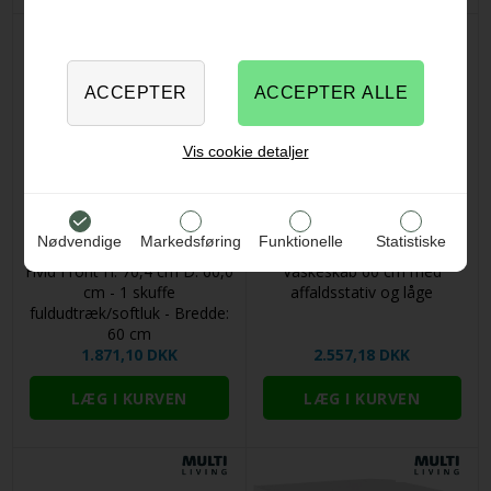
Vis cookie detaljer
Nødvendige
Markedsføring
Funktionelle
Statistiske
Multi-Living Køkken ovnskab i
Multi-Living 2 skuffelook -
Hvid Front H: 70,4 cm D: 60,0
Vaskeskab 60 cm med
cm - 1 skuffe
affaldsstativ og låge
fuldudtræk/softluk - Bredde:
60 cm
1.871,10 DKK
2.557,18 DKK