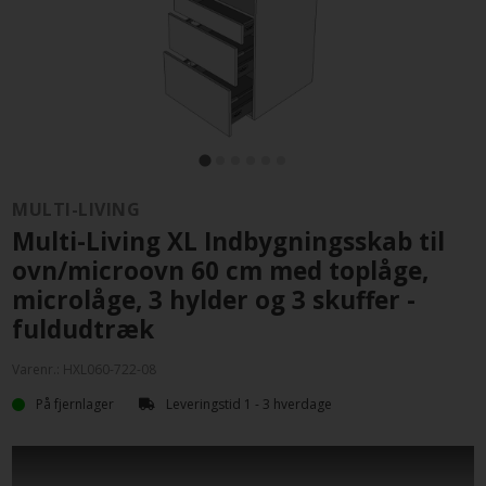
MULTI-LIVING
Multi-Living XL Indbygningsskab til
ovn/microovn 60 cm med toplåge,
microlåge, 3 hylder og 3 skuffer -
fuldudtræk
Varenr.:
HXL060-722-08
På fjernlager
Leveringstid 1 - 3 hverdage
Indbygningsskab til ovn eller micro med fuldudtræk -
Ekstra højt