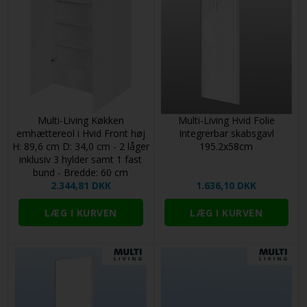
316 mm / 31,6 cm
Kanter:
Som forside
444 mm / 44,4 cm
Rammer/Vitrine:
Isat klart glas
124 mm / 12,4 cm
252 mm / 25,2 cm
Bagside:
Melamin/Hvid/Mat
316 mm / 31,6 cm
Tykkelse:
18 mm
Skabshøjde:
2144 mm / 214,4 cm
Skabsdybde:
580 mm / 58,0 cm (600 mm / 60 cm med
Kerne:
MDF
låge)
Multi-Living Køkken
Multi-Living Hvid Folie
Rengøring: FOLIE – MAT OVERFLADE Almindelig rengøring:
emhættereol i Hvid Front høj
Integrerbar skabsgavl
Overfladen rengøres med en ren klud hårdt opvredet i
produceret i Langå
H: 89,6 cm D: 34,0 cm - 2 låger
195.2x58cm
sæbevand. Efterfølgende aftørres overfladen omhyggeligt
inklusiv 3 hylder samt 1 fast
med en ren, tør klud. Anvend aldrig slibende rengøringsmidler
10 års garanti
bund - Bredde: 60 cm
som skurepulver, ståluld, nylonsvampe og lign.
2.344,81 DKK
1.636,10 DKK
Husk:
Her