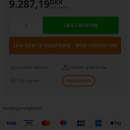
9.287,19
DKK
10 års garanti
(inkl. moms)
Husk:
evt at bestille greb og sokkel:
Her
LÅN GRATIS VAREPRØVE - MOD DEPOSITUM
e-mærket webshop
100.000+ glade kunder
10 års garanti
PRISGARANTI
Betalingsmuligheder