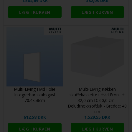
1.504,69 DKK
382,03 DKK
Multi-Living Hvid Folie
Multi-Living Køkken
Integrerbar skabsgavl
skuffekassette i Hvid Front H:
70.4x58cm
32,0 cm D: 60,0 cm -
Deludtræk/softluk - Bredde: 40
cm
612,58 DKK
1.529,55 DKK