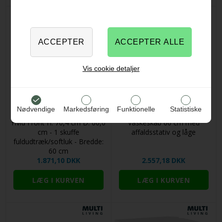
Vis cookie detaljer
Nødvendige
Markedsføring
Funktionelle
Statistiske
Multi-Living Køkken ovnskab i
Multi-Living 2 skuffelook -
Hvid Front H: 70,4 cm D: 60,0
Vaskeskab 60 cm med
cm - 1 skuffe
affaldsstativ og låge
fuldudtræk/softluk - Bredde:
60 cm
1.871,10 DKK
2.557,18 DKK