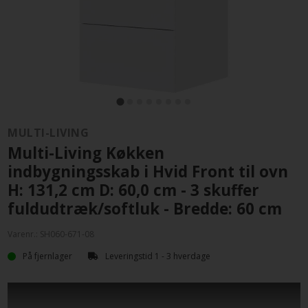
MULTI-LIVING
Multi-Living Køkken
indbygningsskab i Hvid Front til ovn
H: 131,2 cm D: 60,0 cm - 3 skuffer
fuldudtræk/softluk - Bredde: 60 cm
Varenr.:
SH060-671-08
På fjernlager
Leveringstid 1 - 3 hverdage
Indbygningsskab til ovn med kolonialskuffe med
fuldudtræk