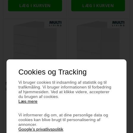
Cookies og Tracking
Vi bruger cookies til indsamling af statistik og til
Multi-Living Køkken skuffeskab
Multi-Living 2 skuffelook -
trafikmåling. Vi bruger informationen til forbedring
i Hvid Front H: 70,4 cm D: 60,0
Grydeskab 40 cm med 2
af hjemmesiden. Ved at klikke videre, accepterer
cm - 4 skuffer
gryderiste og låge
du brugen af cookies.
fuldtudtræk/softluk - Bredde:
Læs mere
40 cm
3.566,98 DKK
3.136,33 DKK
Vi informerer dig om, at dine personlige data og
cookies kan blive brugt til personalisering af
annoncer.
Google’s privatlivspolitik