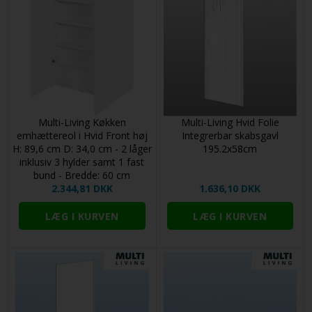
124 mm / 12,4 cm
Kanter:
Som forside
252 mm / 25,2 cm
Rammer/Vitrine:
Isat klart glas
316 mm / 31,6 cm
Bagside:
Melamin/Hvid/Mat
Skabshøjde:
1312 mm / 131,2 cm
Skabsdybde:
580 mm / 58,0 cm (600 mm / 60 cm med
Tykkelse:
18 mm
front)
Kerne:
MDF
produceret i Langå
Multi-Living Køkken
Multi-Living Hvid Folie
Rengøring: FOLIE – MAT OVERFLADE Almindelig rengøring:
emhættereol i Hvid Front høj
Integrerbar skabsgavl
Overfladen rengøres med en ren klud hårdt opvredet i
10 års garanti
H: 89,6 cm D: 34,0 cm - 2 låger
195.2x58cm
sæbevand. Efterfølgende aftørres overfladen omhyggeligt
inklusiv 3 hylder samt 1 fast
med en ren, tør klud. Anvend aldrig slibende rengøringsmidler
Husk:
Her
bund - Bredde: 60 cm
som skurepulver, ståluld, nylonsvampe og lign.
2.344,81 DKK
1.636,10 DKK