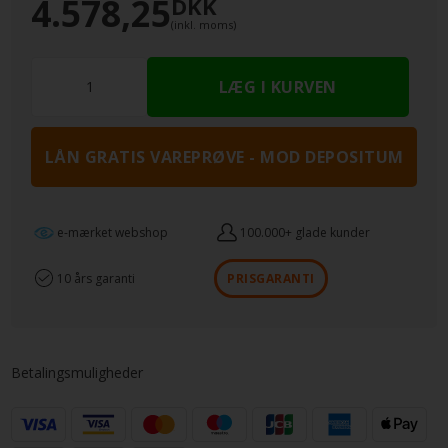
4.578,25
DKK
Husk:
evt at bestille greb og sokkel:
Her
(inkl. moms)
LÅN GRATIS VAREPRØVE - MOD DEPOSITUM
e-mærket webshop
100.000+ glade kunder
10 års garanti
PRISGARANTI
Betalingsmuligheder