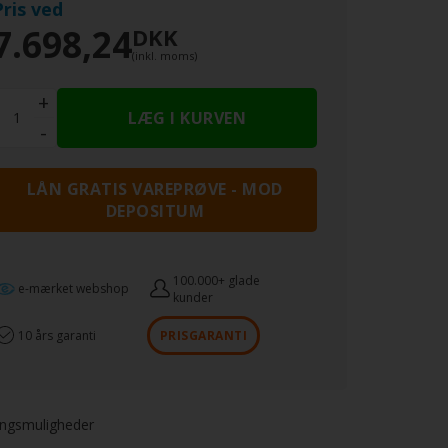
Pris ved
 kvalitet -
produceret i Langå
7.698,24
DKK
es usamlet
(inkl. moms)
s garanti
+
:
evt at bestille greb og sokkel:
Her
-
LÅN GRATIS VAREPRØVE - MOD
DEPOSITUM
100.000+ glade
e-mærket webshop
kunder
10 års garanti
PRISGARANTI
ingsmuligheder