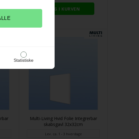
Statistiske
erbar
Multi-Living Hvid Folie Integrerbar
skabsgavl 32x32cm
Lev. ca. 1 - 3 hverdage