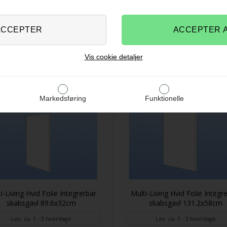
Vis cookie detaljer
Markedsføring
Funktionelle
i-Living Hvid Folie Integrerbar
Multi-Living Hvid Folie Integr
skabsgavl 89.6x32cm
skabsgavl 131.2x58cm
Lev. ca. 1 - 3 hverdage
Lev. ca. 1 - 3 hverdage