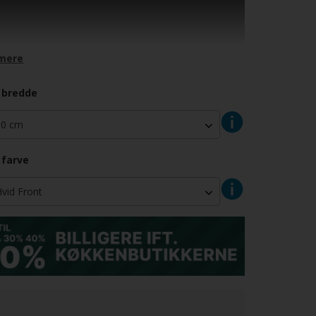
jskab med plads integreret ovn, og passer perfekt ind
 moderne køkken. Ovnen kommer op i en højde, hvor
mt kan overskue og betjene Onven. Øverst i skabet
 et lille topskab med tophængt låge perfekt til
mere
aring eller microovn. I bunder er der 2 skuffer med
træk og softluk.
 bredde
s i 16mm hvidt melamin udvendigt og indvendigt
skjulte samlinger og
minifix beslag
.
r altid
10 års garanti
på vores dansk produceret
.
 farve
gningshøjde:
593 mm / 59,3 cm
gningsbredde:
567 mm / 56,7 cm
ge H:
316 mm / 31,6 cm
 H:
444 mm / 44,4 cm
e 1 H:
252 mm / 25,2 cm
e 2 H:
316 mm / 31,6 cm
shøjde:
1952 mm / 195,2 cm
sdybde:
580 mm / 58,0 cm (600 mm / 60 cm med