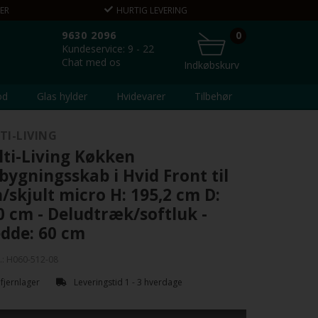
ER
HURTIG LEVERING
VEJLEDNING 
9630 2096
0
Kundeservice: 9 - 22
Chat med os
Indkøbskurv
od
Glas hylder
Hvidevarer
Tilbehør
TI-LIVING
ti-Living Køkken
bygningsskab i Hvid Front til
/skjult micro H: 195,2 cm D:
0 cm - Deludtræk/softluk -
dde: 60 cm
.:
H060-512-08
 fjernlager
Leveringstid 1 - 3 hverdage
ygningsskab til ovn og mikroovn