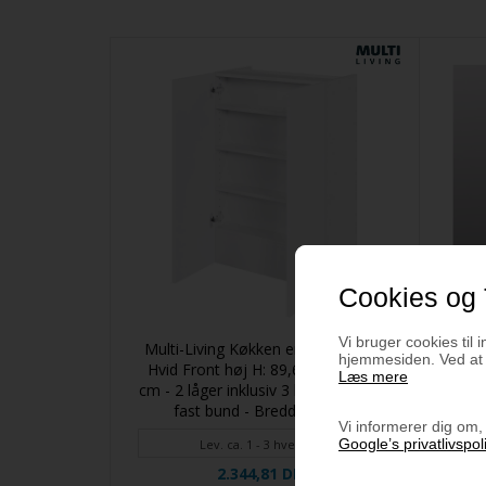
Cookies og 
Vi bruger cookies til i
Multi-Living Køkken emhættereol i
Mult
hjemmesiden. Ved at k
Hvid Front høj H: 89,6 cm D: 34,0
Læs mere
cm - 2 låger inklusiv 3 hylder samt 1
fast bund - Bredde: 60 cm
Vi informerer dig om, 
Google’s privatlivspoli
Lev. ca. 1 - 3 hverdage
2.344,81 DKK