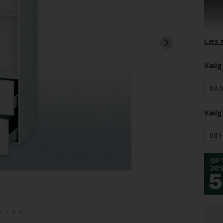
Et hø
i det
du ne
er der
Læs 
opbev
delud
Vælg
Korpu
samt 
Der e
skabe
Vælg
Indby
Indby
Toplå
Låge
Skuff
Skuff
Skab
Skab
låge)