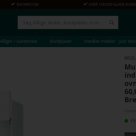
SHOWROOM
OVER 100.000 GLADE KUND
elåger / Garderobe
Bordplader
Snedker møbler - Just Wo
MUL
Mul
ind
ovn
60,
Bre
Varenr
På
Indb