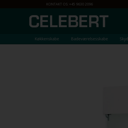
EN 9.00 - 22.00
KONTAKT OS: +45 9630 2096
Køkkenskabe
Badeværelsesskabe
Skyd