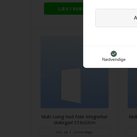
Nødvendige
Multi-Living Hvid Folie Integrerbar
Mult
skabsgavl 57.6x32cm
Lev. ca. 1 - 3 hverdage