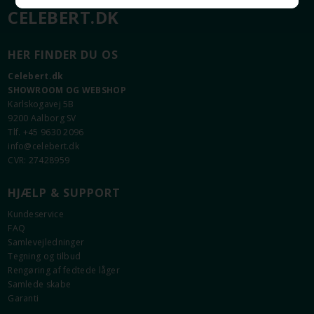
CELEBERT.DK
HER FINDER DU OS
Celebert.dk
SHOWROOM OG WEBSHOP
Karlskogavej 5B
9200 Aalborg SV
Tlf. +45 9630 2096
info@celebert.dk
CVR: 27428959
HJÆLP & SUPPORT
Kundeservice
FAQ
Samlevejledninger
Tegning og tilbud
Rengøring af fedtede låger
Samlede skabe
Garanti