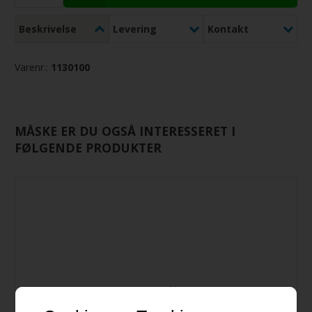
Beskrivelse
Levering
Kontakt
Varenr.:
1130100
MÅSKE ER DU OGSÅ INTERESSERET I
FØLGENDE PRODUKTER